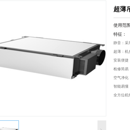
超薄吊
使用范
特征：
静音：采
超薄：机
安装便捷
检修简易
空气净化
智能易懂
全方位机