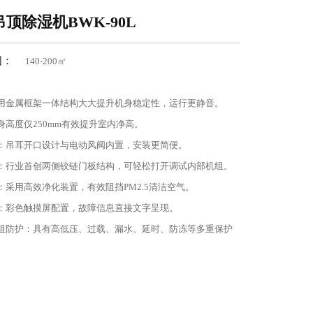
顶除湿机BWK-90L
围：
140-200㎡
用金属框架一体结构大大提升机身稳定性，运行更静音。
身高度仅250mm有效提升室内净高。
：吊耳开口设计与电动风阀内置，安装更简便。
：行业首创两侧铰链门板结构，可轻松打开调试内部机组。
：采用高效净化装置，有效阻挡PM2.5清洁空气。
：彩色触摸屏配置，故障信息直接文字呈现。
组防护：具有高低压、过载、漏水、延时、防冻等多重保护