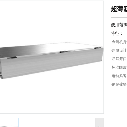
超薄新
使用范
特征：
·金属机
·超薄设
·吊耳开
标准圆形
电动风阀
·两侧铰