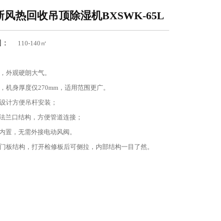
风热回收吊顶除湿机BXSWK-65L
围：
110-140㎡
身，外观硬朗大气。
计，机身厚度仅270mm，适用范围更广。
口设计方便吊杆安装；
法兰口结构，方便管道连接；
内置，无需外接电动风阀。
链门板结构，打开检修板后可侧拉，内部结构一目了然。