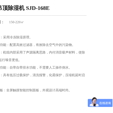
顶除湿机 SJD-168E
围：
150-220㎡
湿：采用冷冻除湿原理。
尘功能：配置高效过滤器，有效除去空气中的污染物。
音：机组内部采用了声源隔离思路，内付消音吸声材料，使除
运行噪音更低。
水功能：自带自带排水功能，不需要人工操作倒水。
护：具有低压过载保护，清洗报警，化霜保护，压缩机延时启
。
面板：全屏触摸智能控制面板，外观设计高端时尚。