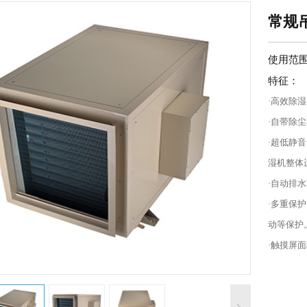
常规吊
使用范
特征：
·高效除
·自带除
·超低静
湿机整体
·自动排
·多重保
动等保护
·触摸屏