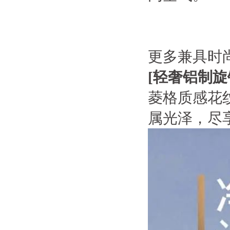
更多兼具时
[
轻奢铝制旋
菱格质感花
属光泽，尽