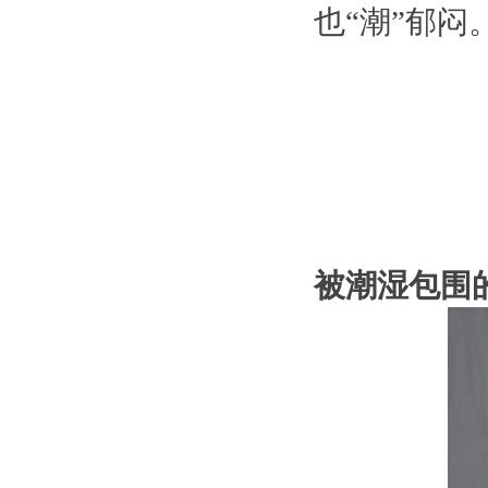
也“潮”郁闷
被潮湿包围